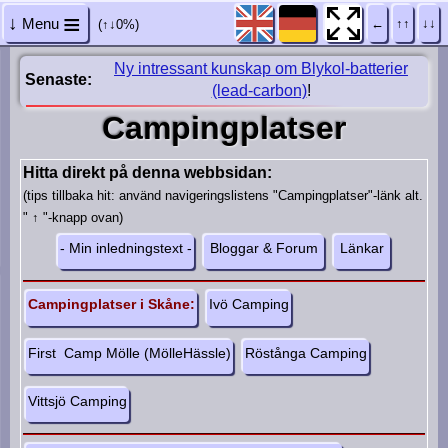
≡
↓
Menu
←
↑↑
↓↓
(↑↓0%)
S
Ny intressant kunskap om Blykol-batterier
t
Senaste:
(lead-carbon)
!
a
r
Campingplatser
t
s
i
Hitta direkt på denna webbsidan:
d
(tips tillbaka hit: använd navigeringslistens "Campingplatser"-länk alt.
a
" ↑ "-knapp ovan)
n
- Min inledningstext -
Bloggar & Forum
Länkar
F
o
Campingplatser i Skåne:
Ivö Camping
t
o
First Camp Mölle (MölleHässle)
Röstånga Camping
­
B
l
Vittsjö Camping
o
g
g