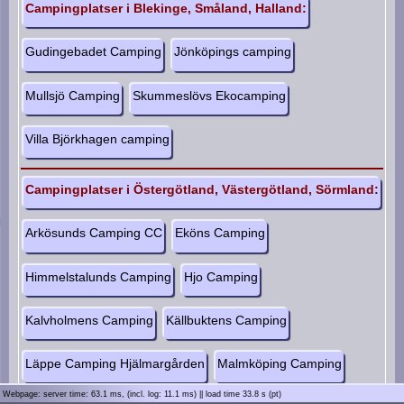
Campingplatser i Blekinge, Småland, Halland:
C
a
m
Gudingebadet Camping
Jönköpings camping
p
i
Mullsjö Camping
Skummeslövs Ekocamping
n
g
­
Villa Björkhagen camping
B
l
o
Campingplatser i Östergötland, Västergötland, Sörmland:
g
g
Arkösunds Camping CC
Eköns Camping
M
i
n
Himmelstalunds Camping
Hjo Camping
H
u
s
Kalvholmens Camping
Källbuktens Camping
v
a
Läppe Camping Hjälmargården
Malmköping Camping
g
n
Webpage: server time: 63.1 ms
, (incl. log: 11.1 ms) ||
load time 33.8 s (pt)