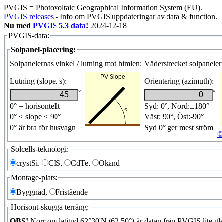
PVGIS = Photovoltaic Geographical Information System (EU).
PVGIS releases
- Info om PVGIS uppdateringar av data & function.
Nu med
PVGIS 5.3 data
!
2024-12-18
PVGIS-data:
Solpanel-placering:
Solpanelernas vinkel / lutning mot himlen:
Väderstrecket solpaneler
Lutning (slope, s):
Orientering (azimuth):
°
°
0° = horisontellt
Syd: 0°, Nord:±180°
0° ≤ slope ≤ 90°
Väst: 90°, Öst:-90°
0° är bra för husvagn
Syd 0° ger mest ström
©
Solcells-teknologi:
crystSi,
CIS,
CdTe,
Okänd
Montage-plats:
Byggnad,
Fristående
Horisont-skugga terräng:
OBS!
Norr om latitud 62°30'N (62,50°) är datan från PVGIS lite gle