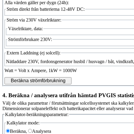
Alla värden gäller per dygn (24h):
Ström direkt från batterierna 12-48V DC:
Ström via 230V växelriktare:
Växelriktare, data:
Strömförbrukare 230V:
Extern Laddning (ej solcell):
Nätladdare 230V, fordonsgenerator husbil / husvagn / båt, vindkraft, 
Watt = Volt x Ampere, 1kW = 1000W
4. Beräkna / analysera utifrån hämtad PVGIS statistis
Välj de olika parametrar / förutsättningar solcellssystemet ska kalkylera
Dimensionerar solpaneleffekt och batterikapacitet eller analyserar vad v
Kalkylator-beräkningsparametrar:
Kalkylator mode:
Beräkna,
Analysera