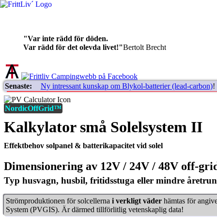
"Var inte rädd för döden.
Var rädd för det olevda livet!"
Bertolt Brecht
Senaste:
Ny intressant kunskap om Blykol-batterier (lead-carbon)
!
NordicOffGrid™
Kalkylator små Solelsystem II
Effektbehov solpanel & batteri­kapacitet vid solel
Dimensionering av 12V / 24V / 48V off-grid
Typ husvagn, husbil, fritidsstuga eller mindre åretru
Strömproduktionen för sol­cellerna
i verk­ligt väder
hämtas för angive
System (PVGIS)
. Är därmed till­förlit­lig veten­skaplig data!