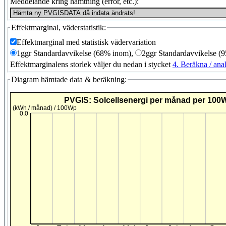
Meddelande kring hämtning (error, etc.):
Effektmarginal, väderstatistik:
Effektmarginal med statistisk vädervariation
1ggr Standardavvikelse (68% inom),
2ggr Standardavvikelse (
Effektmarginalens storlek väljer du nedan i stycket
4. Beräkna / ana
Diagram hämtade data & beräkning: