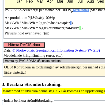
PVGIS: Solcellsenergi per månad per 100 W
blå staplar
(Statistik 
p
Årsproduktion:
?
(kWh/år)/100Wp
MaxkWh / MinkWh =
?
ggr (månads-staplar
)
MaxkWh / MinkWh =
∞
ggr (effektmarginal-kurva
)
Platsens höjd över havet:
?
(m)
Data:
© Photovoltaic Geographical Information System (PVGIS)
Meddelande kring hämtning (error, etc.):
OBS! Kontrollera så fördelningen av solcellsenergin per månad i diag
lägre vintertid!
3. Beräkna Strömförbrukning:
Väntar med att utveckla denna steg 3. - Får komma i en uppdatering 
Indata beräkna strömförbrukning: