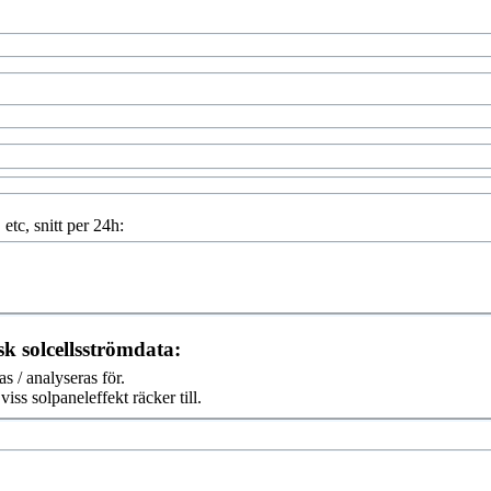
etc, snitt per 24h:
k solcellsströmdata:
s / analyseras för.
iss solpaneleffekt räcker till.