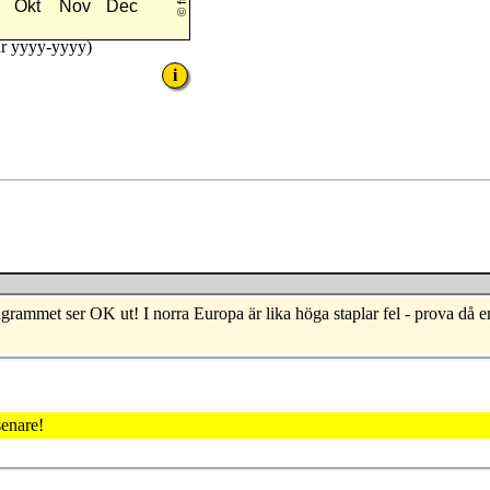
år
yyyy-yyyy
)
i
rammet ser OK ut! I norra Europa är lika höga staplar fel - prova då en
senare!