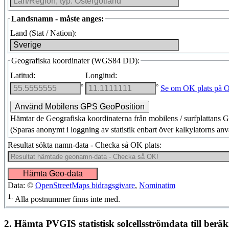
Landsnamn - måste anges:
Land (Stat / Nation):
Geografiska koordinater (
WGS84 DD
):
Latitud:
Longitud:
°
°
Se om OK plats på O
Hämtar de Geografiska koordinaterna från mobilens / surfplattans 
(
Sparas anonymt i loggning av statistik enbart över kalkylatorns an
Resultat sökta namn-data - Checka så OK plats:
Data: ©
OpenStreetMaps bidragsgivare
,
Nominatim
1.
Alla postnummer finns inte med.
2. Hämta PVGIS statistisk solcellsströmdata till berä