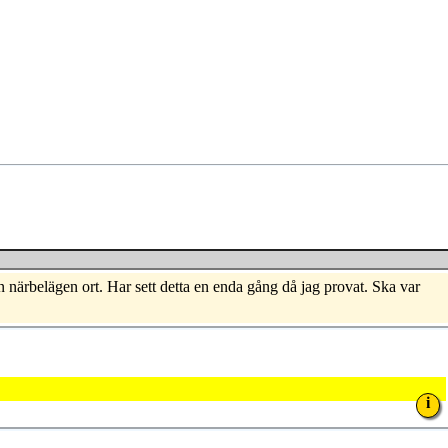
 närbelägen ort. Har sett detta en enda gång då jag provat. Ska var
i