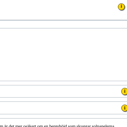
i
i
i
 om är det mer osäkert om en bergshöjd som skuggar solpanelerna