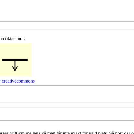
na riktas mot:
 creativecommons
sare (<30km mellan), så man får inte exakt för vald plats. Så norr där