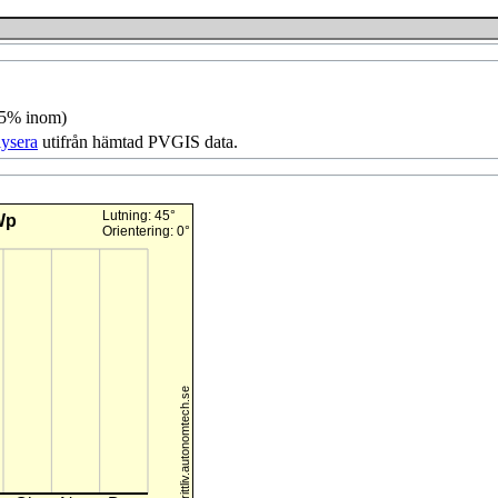
95% inom)
lysera
utifrån hämtad PVGIS data.