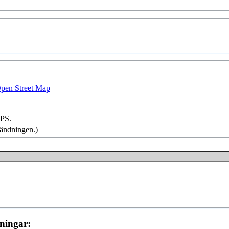
pen Street Map
GPS.
vändningen.
)
kningar: