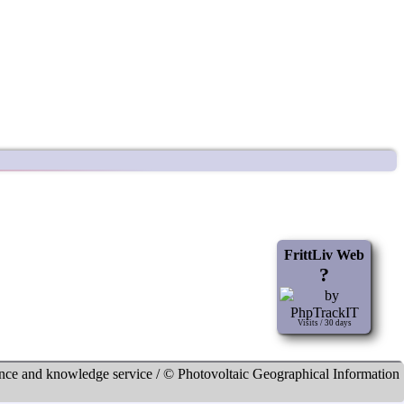
FrittLiv Web
?
Visits / 30 days
and know­ledge service / © Photo­voltaic Geo­graphi­cal Infor­mation